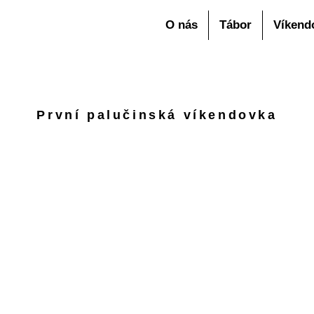
O nás
Tábor
Víkend
První palučinská víkendovka