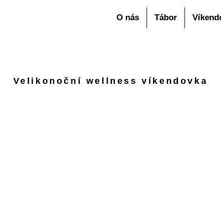
O nás
Tábor
Víkend
Velikonoční wellness víkendovka